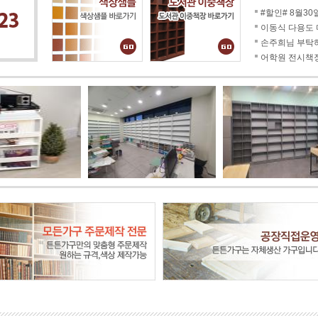
#할인# 8월3
이동식 다용도 
손주희님 부탁하
어학원 전시책